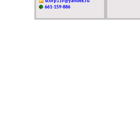
scorp11v@yandex.ru
661-159-886