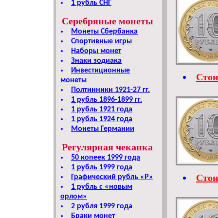
1 рубль СНГ
Серебряные монеты
Монеты Сбербанка
Спортивные игры
Наборы монет
Знаки зодиака
Инвестиционные
Стои
монеты
Полтинники 1921-27 гг.
1 рубль 1896-1899 гг.
1 рубль 1921 года
1 рубль 1924 года
Монеты Германии
Регулярная чеканка
50 копеек 1999 года
1 рубль 1999 года
Стои
Графический рубль «Р»
1 рубль c «новым
орлом»
2 рубля 1999 года
Браки монет