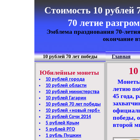
Стоимость 10 рублей 7
70 летие разгро
Эмблема празднования 70-летия
окончание в
10 рублей 70 лет победы
Главная
10
Юбилейные монеты
10 рублей города
Монеты 
10 рублей области
летию по
10 рублей министерства
45 года,
10 рублей Гагарин
захватчи
10 рублей 70 лет победы
официаль
10 рублей «новый герб»
победы, 
25 рублей Сочи 2014
5 рублей Крым
второй м
5 рублей РГО
1 рубль Пушкин