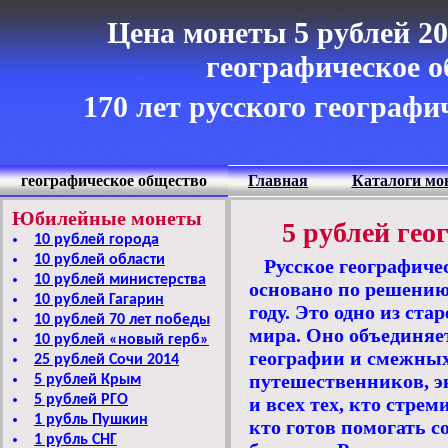
Цена монеты 5 рублей 20
географическое 
170 лет русского географи
географическое общество
Главная
Каталоги мо
Юбилейные монеты
5 рублей гео
10 рублей города
10 рублей области
Русское географиче
10 рублей министерства
основано по решению
10 рублей Гагарин
году. Это одно из ст
10 рублей 70 лет победы
мира. Оно объединяе
10 рублей «новый герб»
географии и смежных 
25 рублей Сочи 2014
путешественников, э
5 рублей Крым
5 рублей РГО
и всех тех, кто стрем
1 рубль Пушкин
кто готов помогать 
1 рубль СНГ